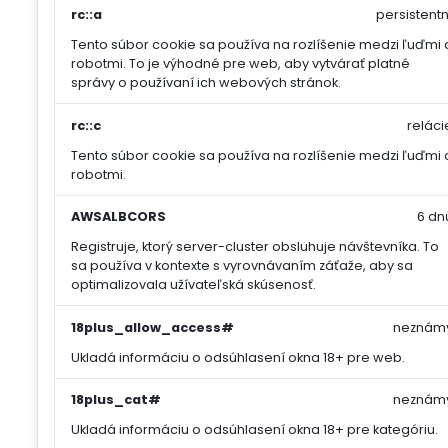
rc::a
persistentn
Tento súbor cookie sa používa na rozlíšenie medzi ľuďmi 
robotmi. To je výhodné pre web, aby vytvárať platné
správy o používaní ich webových stránok.
rc::c
reláci
Tento súbor cookie sa používa na rozlíšenie medzi ľuďmi 
robotmi.
AWSALBCORS
6 dn
Registruje, ktorý server-cluster obsluhuje návštevníka. To
sa používa v kontexte s vyrovnávaním záťaže, aby sa
optimalizovala užívateľská skúsenosť.
18plus_allow_access#
neznám
Ukladá informáciu o odsúhlasení okna 18+ pre web.
18plus_cat#
neznám
Ukladá informáciu o odsúhlasení okna 18+ pre kategóriu.