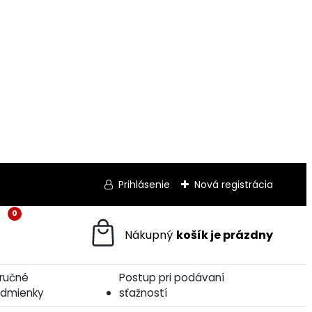
Prihlásenie
Nová registrácia
0
ručné
Postup pri podávaní
dmienky
sťažností