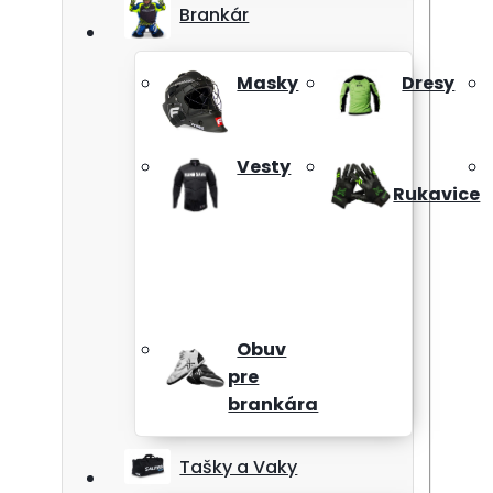
Brankár
Masky
Dresy
Vesty
Rukavice
Obuv
pre
brankára
Tašky a Vaky