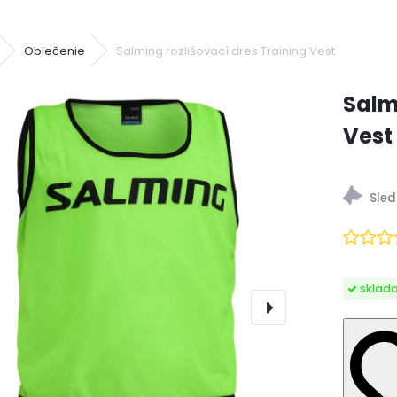
Oblečenie
Salming rozlišovací dres Training Vest
Salm
Vest
Omotávky
sklad