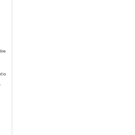
šie.
ača.
é
j