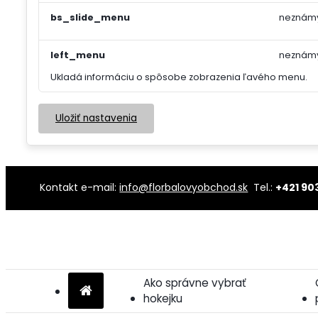
bs_slide_menu
neznám
left_menu
neznám
Ukladá informáciu o spôsobe zobrazenia ľavého menu.
Uložiť nastavenia
Kontakt e-mail:
info@florbalovyobchod.sk
Tel.:
+421 90
Ako správne vybrať
hokejku