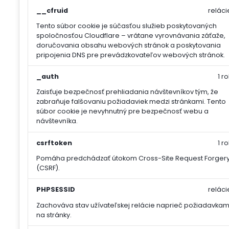
__cfruid
reláci
Tento súbor cookie je súčasťou služieb poskytovaných
spoločnosťou Cloudflare – vrátane vyrovnávania záťaže,
doručovania obsahu webových stránok a poskytovania
pripojenia DNS pre prevádzkovateľov webových stránok.
_auth
1 ro
Zaisťuje bezpečnosť prehliadania návštevníkov tým, že
zabraňuje falšovaniu požiadaviek medzi stránkami. Tento
súbor cookie je nevyhnutný pre bezpečnosť webu a
návštevníka.
csrftoken
1 ro
Pomáha predchádzať útokom Cross-Site Request Forger
(CSRF).
PHPSESSID
reláci
Zachováva stav užívateľskej relácie naprieč požiadavkam
na stránky.