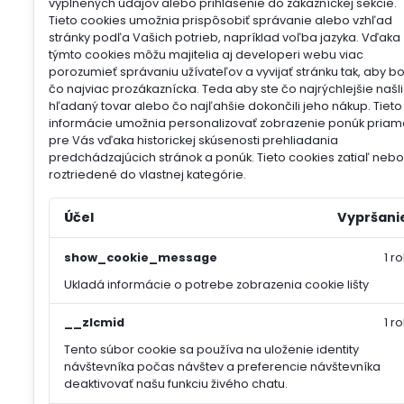
vyplnených údajov alebo prihlásenie do zákazníckej sekcie.
Tieto cookies umožnia prispôsobiť správanie alebo vzhľad
stránky podľa Vašich potrieb, napríklad voľba jazyka.
Vďaka
týmto cookies môžu majitelia aj developeri webu viac
porozumieť správaniu užívateľov a vyvijať stránku tak, aby b
čo najviac prozákaznícka. Teda aby ste čo najrýchlejšie našli
hľadaný tovar alebo čo najľahšie dokončili jeho nákup.
Tieto
informácie umožnia personalizovať zobrazenie ponúk priam
pre Vás vďaka historickej skúsenosti prehliadania
predchádzajúcich stránok a ponúk.
Tieto cookies zatiaľ nebol
roztriedené do vlastnej kategórie.
Účel
Vypršani
show_cookie_message
1 ro
Ukladá informácie o potrebe zobrazenia cookie lišty
__zlcmid
1 ro
Tento súbor cookie sa používa na uloženie identity
návštevníka počas návštev a preferencie návštevníka
deaktivovať našu funkciu živého chatu.