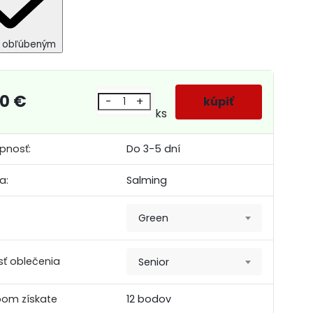
k obľúbeným
00 €
-
+
ks
pnosť:
Do 3-5 dní
a:
Salming
Green
sť oblečenia
Senior
om získate
12 bodov