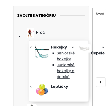
Úvod
ZVOĽTE KATEGÓRIU
Hráč
Hokejky
Seniorské
Čepele
hokejky
Juniorské
hokejky a
detské
Loptičky