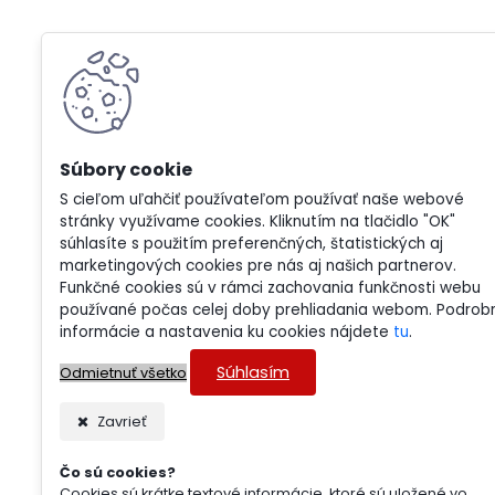
S cieľom uľahčiť používateľom používať naše webové
stránky využívame cookies. Kliknutím na tlačidlo "OK"
súhlasíte s použitím preferenčných, štatistických aj
marketingových cookies pre nás aj našich partnerov.
Funkčné cookies sú v rámci zachovania funkčnosti webu
používané počas celej doby prehliadania webom. Podrob
informácie a nastavenia ku cookies nájdete
tu
.
Súhlasím
Odmietnuť všetko
Zavrieť
Čo sú cookies?
Cookies sú krátke textové informácie, ktoré sú uložené vo