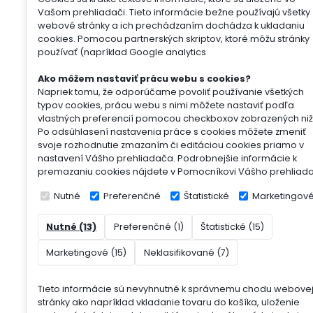
Vašom prehliadači. Tieto informácie bežne používajú všetky
webové stránky a ich prechádzaním dochádza k ukladaniu
cookies. Pomocou partnerských skriptov, ktoré môžu stránky
používať (napríklad Google analytics
Ako môžem nastaviť prácu webu s cookies?
Napriek tomu, že odporúčame povoliť používanie všetkých
typov cookies, prácu webu s nimi môžete nastaviť podľa
vlastných preferencií pomocou checkboxov zobrazených niž
Po odsúhlasení nastavenia práce s cookies môžete zmeniť
svoje rozhodnutie zmazaním či editáciou cookies priamo v
nastavení Vášho prehliadača. Podrobnejšie informácie k
premazaniu cookies nájdete v Pomocníkovi Vášho prehliad
Nutné
Preferenčné
Štatistické
Marketingov
Nutné (13)
Preferenčné (1)
Štatistické (15)
Marketingové (15)
Neklasifikované (7)
Tieto informácie sú nevyhnutné k správnemu chodu webove
stránky ako napríklad vkladanie tovaru do košíka, uloženie