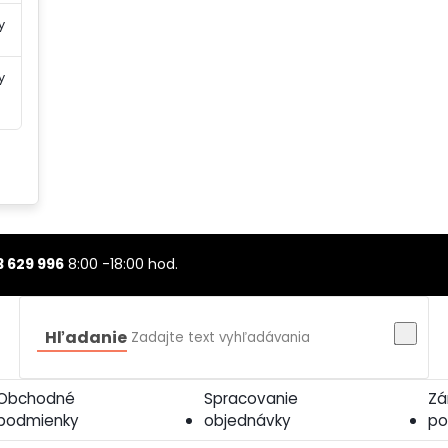
y
y
3 629 996
8:00 -18:00 hod.
Hľadanie
Obchodné
Spracovanie
Zá
podmienky
objednávky
po