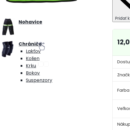
Pridať 
Nohavice
12,
Chrániče
Lakťov
Kolien
Dostu
Krku
Bokov
Značk
Suspenzory
Farba
Veľko
Nákup